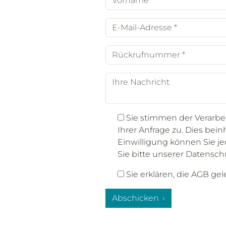
*
E-
Mail-
Adresse
Rückrufnummer
*
*
Ihre
Nachricht
Sie stimmen der Verarb
Ihrer Anfrage zu. Dies bei
Einwilligung können Sie j
Sie bitte unserer Datensch
Sie erklären, die AGB ge
Abschicken